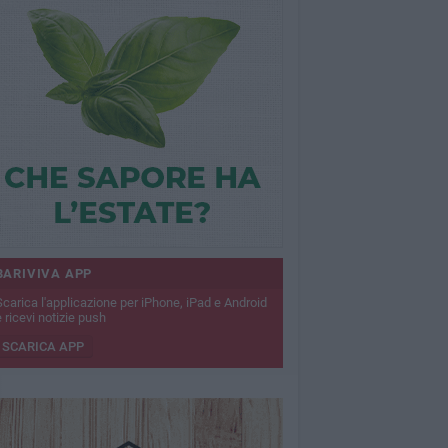
BARIVIVA APP
Scarica l'applicazione per iPhone, iPad e Android
 ricevi notizie push
SCARICA APP