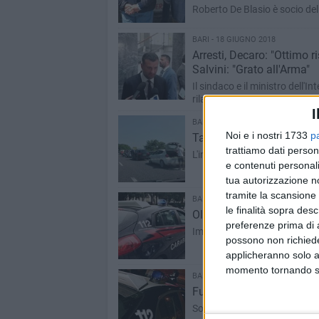
Roberto De Blasio è socio del 
BARI - 18 GIUGNO 2018
Arresti, Decaro: "Ottimo ri
Salvini: "Grato all'Arma"
Il sindaco e il ministro dell'I
rilancia: "Lo stato si faccia c
I
BARI - 18 GIUGNO 2018
Noi e i nostri 1733
p
Tamponamento sulla SS 10
trattiamo dati person
L'incidente all'altezza di Cap
e contenuti personali
tua autorizzazione no
tramite la scansione 
BARI - 18 GIUGNO 2018
le finalità sopra des
Oltre cento arresti, in g
preferenze prima di 
Importante operazione dei Ros
possono non richieder
applicheranno solo a
momento tornando su 
BARI - 16 GIUGNO 2018
Fuga finita per i due mi
Sono stati ritrovati dai carabi