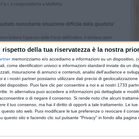
F.a.i. e vicepresidente a Molfetta
sultato nonostante situazione difficile della giustizia".
nterno lodano l'operato delle Forze dell'Ordine. Il sindaco però
arico della nostra situazione"
l rispetto della tua riservatezza è la nostra prior
artner
memorizziamo e/o accediamo a informazioni su un dispositivo, c
0, rallentamenti e code verso Bari
ali, come identificatori univoci e informazioni standard inviate da un di
urso, si procede lentamente. Non risultano feriti
zzati, misurazione di annunci e contenuti, analisi dell'audience e svilupp
i e i nostri partner possiamo utilizzare dati precisi di geolocalizzazione 
del dispositivo. Puoi fare clic per consentire a noi e ai nostri 1733 partn
critte. In alternativa puoi accedere a informazioni più dettagliate e modif
inocchio i clan Capriati e Mercante-Diomede
acconsentire o di negare il consenso.
Si rende noto che alcuni trattamen
 in città e in tutta Italia, aggiornamenti in mattinata
e il tuo consenso, ma hai il diritto di opporti a tale trattamento. Le tue
 questo sito web. Puoi modificare le tue preferenze o revocare il conse
questo sito e facendo clic sul pulsante "Privacy" in fondo alla pagina
norenni scomparsi
nieri e riportati a casa