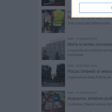
BARI - 16 GIUGNO 2018
Spariti nel nulla due min
Visti a Bari per l'ultima volta
BARI - 16 GIUGNO 2018
Morta la bimba ricoverata
La piccola era arrivata nel c
condizioni
BARI - 16 GIUGNO 2018
Piazza Umberto al setaccio
L'operazione della Polizia pe
BARI - 16 GIUGNO 2018
Acquaviva, arrestata pushe
La donna, 56enne viveva da