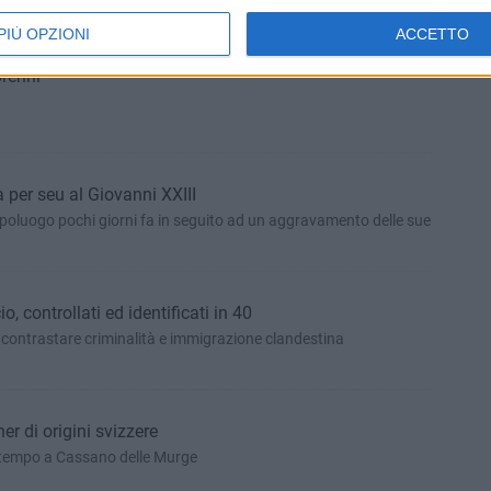
PIÙ OPZIONI
ACCETTO
orenni
 per seu al Giovanni XXIII
apoluogo pochi giorni fa in seguito ad un aggravamento delle sue
, controllati ed identificati in 40
r contrastare criminalità e immigrazione clandestina
r di origini svizzere
 tempo a Cassano delle Murge