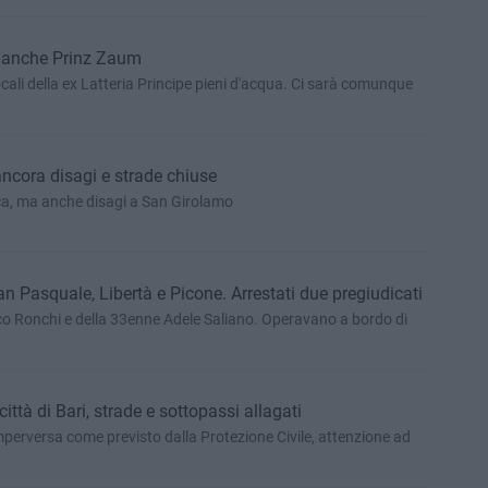
ta anche Prinz Zaum
i locali della ex Latteria Principe pieni d'acqua. Ci sarà comunque
ncora disagi e strade chiuse
tica, ma anche disagi a San Girolamo
n Pasquale, Libertà e Picone. Arrestati due pregiudicati
co Ronchi e della 33enne Adele Saliano. Operavano a bordo di
ittà di Bari, strade e sottopassi allagati
perversa come previsto dalla Protezione Civile, attenzione ad