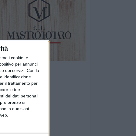
ità
ome i cookie, e
spositivo per annunci
o dei servizi.
Con la
e identificazione
er il trattamento per
icare le tue
ti dei dati personali
 preferenze si
nso in qualsiasi
 web.