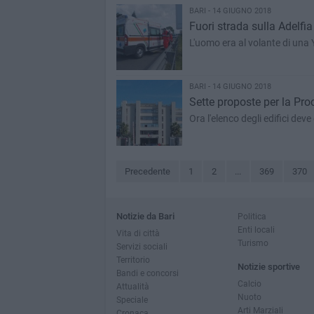
BARI - 14 GIUGNO 2018
Fuori strada sulla Adelfi
L'uomo era al volante di una Y
BARI - 14 GIUGNO 2018
Sette proposte per la Pro
Ora l'elenco degli edifici deve
Precedente
1
2
...
369
370
Notizie da Bari
Politica
Enti locali
Vita di città
Turismo
Servizi sociali
Territorio
Notizie sportive
Bandi e concorsi
Calcio
Attualità
Nuoto
Speciale
Arti Marziali
Cronaca