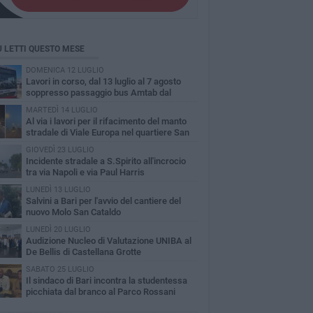
Ù LETTI QUESTO MESE
DOMENICA 12 LUGLIO
Lavori in corso, dal 13 luglio al 7 agosto
soppresso passaggio bus Amtab dal
itero di S.Spirito
MARTEDÌ 14 LUGLIO
A​l via i lavori per il rifacimento del manto
stradale di Viale Europa nel quartiere San
olo
GIOVEDÌ 23 LUGLIO
Incidente stradale a S.Spirito all'incrocio
tra via Napoli e via Paul Harris
LUNEDÌ 13 LUGLIO
Salvini a Bari per l'avvio del cantiere del
nuovo Molo San Cataldo
LUNEDÌ 20 LUGLIO
Audizione Nucleo di Valutazione UNIBA al
De Bellis di Castellana Grotte
SABATO 25 LUGLIO
Il sindaco di Bari incontra la studentessa
picchiata dal branco al Parco Rossani