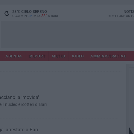
28
°C
CIELO SERENO
NOTI
33°
OGGI MIN
25°
MAX
A
BARI
DIRETTORE
ANTO
AGENDA
IREPORT
METEO
VIDEO
AMMINISTRATIVE
acciano la 'movida'
il nucleo elicotteri di Bari
a, arrestato a Bari