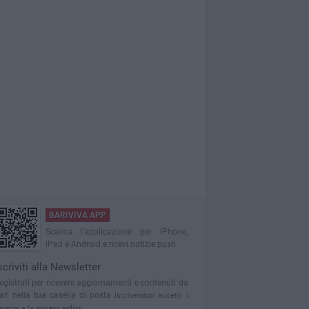
BARIVIVA APP
Scarica l'applicazione per iPhone,
iPad e Android e ricevi notizie push
scriviti alla Newsletter
egistrati per ricevere aggiornamenti e contenuti da
ari nella tua casella di posta
Iscrivendoti accetti i
ermini
e la
privacy policy