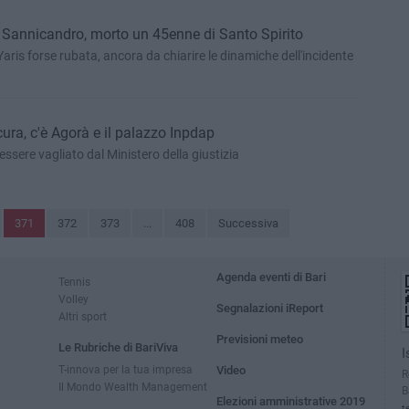
a Sannicandro, morto un 45enne di Santo Spirito
aris forse rubata, ancora da chiarire le dinamiche dell'incidente
cura, c'è Agorà e il palazzo Inpdap
 essere vagliato dal Ministero della giustizia
371
372
373
...
408
Successiva
Agenda eventi di Bari
Tennis
Volley
Segnalazioni iReport
Altri sport
Previsioni meteo
Le Rubriche di BariViva
I
T-innova per la tua impresa
Video
R
Il Mondo Wealth Management
B
Elezioni amministrative 2019
t